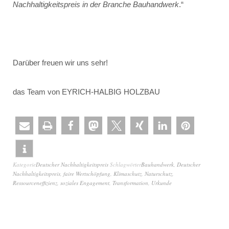
Nachhaltigkeitspreis in der Branche Bauhandwerk
.“
Darüber freuen wir uns sehr!
das Team von EYRICH-HALBIG HOLZBAU
Kategorie
Deutscher Nachhaltigkeitspreis
Schlagwörter
Bauhandwerk
,
Deutscher
Nachhaltigkeitspreis
,
faire Wertschöpfung
,
Klimaschutz
,
Naturschutz
,
Ressourceneffizienz
,
soziales Engagement
,
Transformation
,
Urkunde