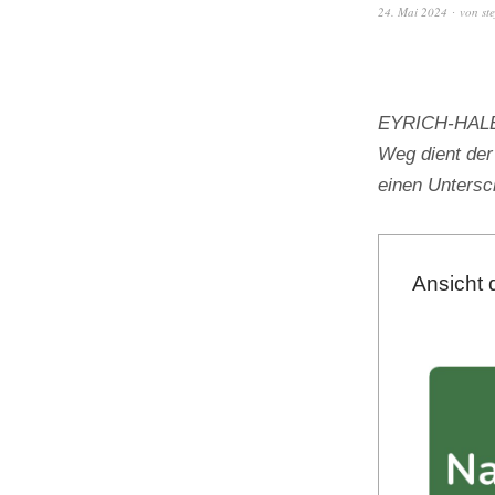
24. Mai 2024
von
st
EYRICH-HALBIG
Weg dient der
einen Unters
Ansicht 