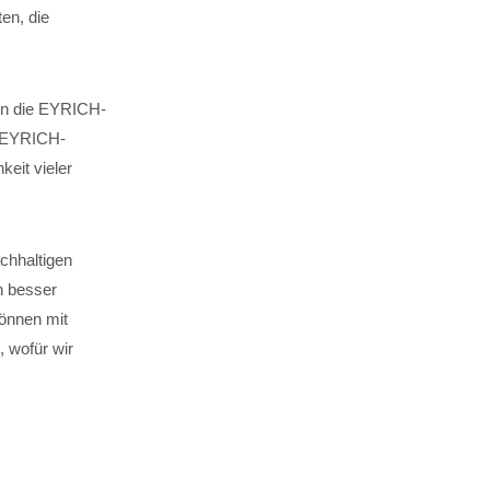
en, die
 in die EYRICH-
. EYRICH-
keit vieler
chhaltigen
n besser
können mit
 wofür wir