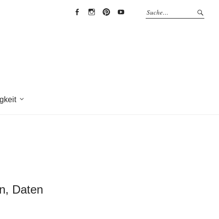
EYRICH-
EYRICH-
EYRICH-
EYRICH-
HALBIG
HALBIG
HALBIG
HALBIG
HOLZBAU
HOLZBAU
HOLZBAU
HOLZBAU
@
@
@
@
Facebook
Instagram
Pinterest
Youtube
gkeit
en, Daten