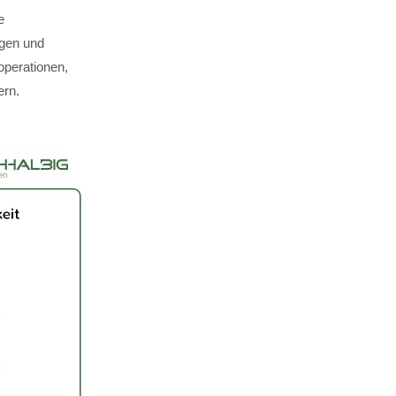
e
ägen und
perationen,
ern.