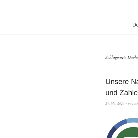
De
Schlagwort:
Dach
Unsere Na
und Zahle
24. Mai 2024
von
st