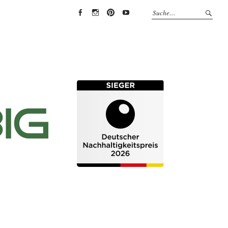
EYRICH-
EYRICH-
EYRICH-
EYRICH-
HALBIG
HALBIG
HALBIG
HALBIG
HOLZBAU
HOLZBAU
HOLZBAU
HOLZBAU
@
@
@
@
Facebook
Instagram
Pinterest
Youtube