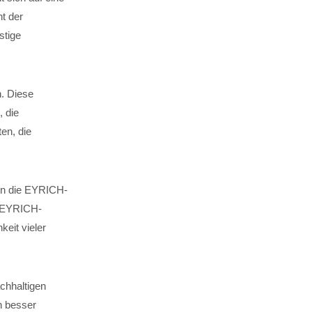
t der
stige
n. Diese
, die
en, die
 in die EYRICH-
. EYRICH-
keit vieler
chhaltigen
n besser