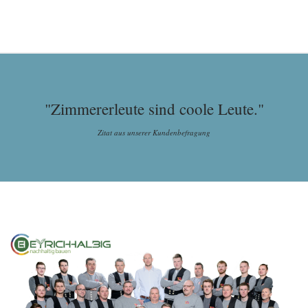
"Zimmererleute sind coole Leute."
Zitat aus unserer Kundenbefragung