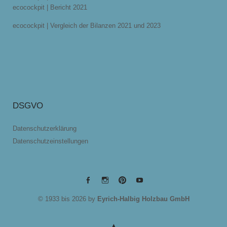
ecocockpit | Bericht 2021
ecocockpit | Vergleich der Bilanzen 2021 und 2023
DSGVO
Datenschutzerklärung
Datenschutzeinstellungen
EYRICH-
EYRICH-
EYRICH-
EYRICH-
© 1933 bis 2026 by
Eyrich-Halbig Holzbau GmbH
HALBIG
HALBIG
HALBIG
HALBIG
HOLZBAU
HOLZBAU
HOLZBAU
HOLZBAU
@
@
@
@