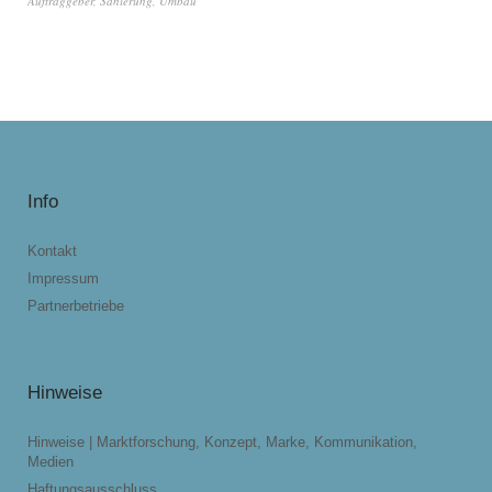
Auftraggeber
,
Sanierung
,
Umbau
Info
Kontakt
Impressum
Partnerbetriebe
Hinweise
Hinweise | Marktforschung, Konzept, Marke, Kommunikation,
Medien
Haftungsausschluss