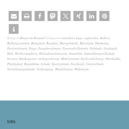
Kategorie
Bauen im Bestand
Schlagwörter
attraktive Lage
,
aufstocken
,
Balkon
,
Ballungszentrum
,
Baugrund
,
Bauplatz
,
Bürogebäude
,
Büroraum
,
Dämmung
,
Deckenelement
,
Etage
,
Fassadenelement
,
Feuerwehr-Zentrale
,
Gebäude
,
Großstadt
,
Holz
,
Holzkonstruktion
,
Holzrahmenbauweise
,
Immobilie
,
Immobiliengesellschaft
,
Investor
,
Kindergarten
,
mehrgeschossig
,
Mittelzentrum
,
Nachverdichtung
,
Oberthulba
,
Platzbedarf
,
Raumklima
,
Schule
,
Sportzentrum
,
Stockwerk
,
Unternehmen
,
Verwaltungsgebäude
,
Vorfertigung
,
Wandelement
,
Wohnraum
Info