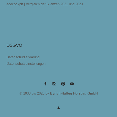
ecocockpit | Vergleich der Bilanzen 2021 und 2023
DSGVO
Datenschutzerklärung
Datenschutzeinstellungen
EYRICH-
EYRICH-
EYRICH-
EYRICH-
© 1933 bis 2026 by
Eyrich-Halbig Holzbau GmbH
HALBIG
HALBIG
HALBIG
HALBIG
HOLZBAU
HOLZBAU
HOLZBAU
HOLZBAU
@
@
@
@
Facebook
Instagram
Pinterest
Youtube