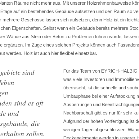
planten Räume nicht mehr aus. Mit unserer Holzrahmenbauweise kön
 Etage auf ein bestehendes Gebäude aufsetzen und den Raum so ver
 mehrere Geschosse lassen sich aufsetzen, denn Holz ist ein leichte
ischen Eigenschaften. Selbst wenn ein Gebäude bereits mehrere Sto
er Wände aus Stein oder Beton zu Problemen führen würde, lassen s
e ergänzen. Im Zuge eines solchen Projekts können auch Fassaden
t werden. Holz ist auch hier flexibel einsetzbar.
gebiete sind
Für das Team von EYRICH-HALBIG ist
was viele Investoren und Immobilienv
 Neben
überrascht, ist die schnelle und saub
gen
Umbauphase bei einer Aufstockung m
en sind es oft
Absperrungen und Beeinträchtigungen
de und
Nachbarschaft gibt es nur für sehr kur
sgebäude, die
Aufgrund der hohen Vorfertigung ist d
wenigen Tagen abgeschlossen. Wan
erhalten sollen.
Deckenelemente werden in unserer Ha