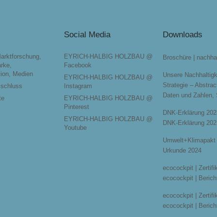
Social Media
Downloads
Marktforschung,
EYRICH-HALBIG HOLZBAU @
Broschüre | nachha
rke,
Facebook
ion, Medien
Unsere Nachhaltigk
EYRICH-HALBIG HOLZBAU @
Strategie – Abstrac
sschluss
Instagram
Daten und Zahlen,
te
EYRICH-HALBIG HOLZBAU @
Pinterest
DNK-Erklärung 202
EYRICH-HALBIG HOLZBAU @
DNK-Erklärung 202
Youtube
Umwelt+Klimapakt 
Urkunde 2024
ecocockpit | Zertif
ecocockpit | Berich
ecocockpit | Zertif
ecocockpit | Berich