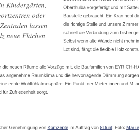
in Kindergärten,
Oberthulba vorgefertigt und mit Satte
portzentren oder
Baustelle gebraucht. Ein Kran hebt d
Zentralen lassen
die richtige Stelle und unsere Zimmer
schnell die Verbindung zum bisherig
olz neue Flächen
Selbst wenn alte Wände nicht mehr i
Lot sind, fängt die flexible Holzkonstr
en die neuen Räume alle Vorzüge mit, die Baufamilien von EYRICH-
Das angenehme Raumklima und die hervorragende Dämmung sorgen 
ine echte Wohlfühlatmosphäre. Ein Punkt, der Mieter:innen und Mitar
nd für Zufriedenheit sorgt.
licher Genehmigung von
Komzepte
im Auftrag von
81fünf
. Foto:
Mariu