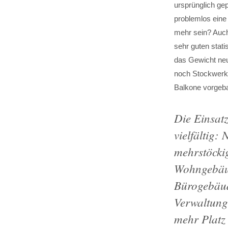
ursprünglich ge
problemlos eine
mehr sein? Auch
sehr guten stat
das Gewicht neu
noch Stockwerk
Balkone vorgebau
Die Einsatz
vielfältig:
mehrstöcki
Wohngebäud
Bürogebäu
Verwaltung
mehr Platz 