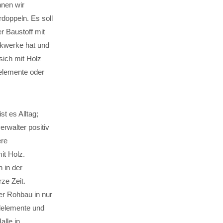
nen wir
doppeln. Es soll
r Baustoff mit
ckwerke hat und
ich mit Holz
elemente oder
 es Alltag;
erwalter positiv
ere
it Holz.
 in der
ze Zeit.
er Rohbau in nur
delemente und
lle in