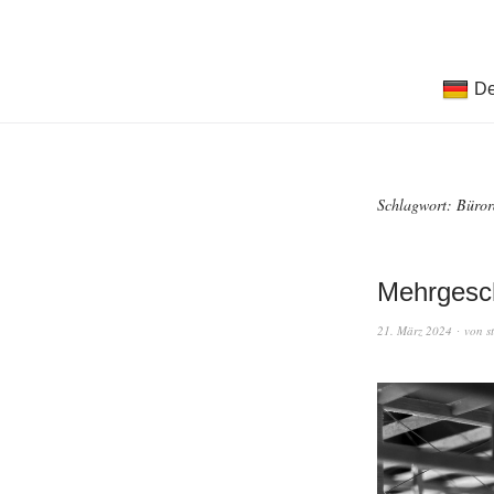
De
Schlagwort:
Büro
Mehrgesc
21. März 2024
von
s