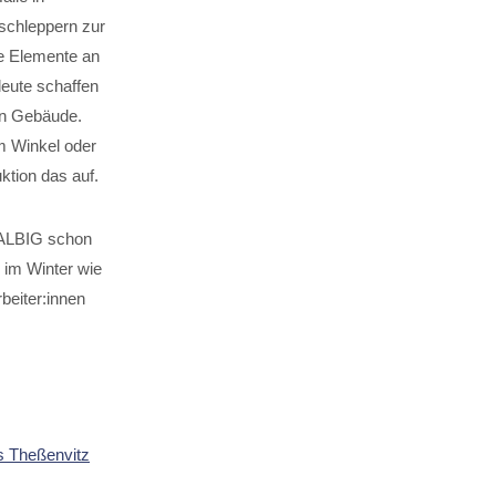
lschleppern zur
ie Elemente an
leute schaffen
en Gebäude.
m Winkel oder
uktion das auf.
HALBIG schon
im Winter wie
beiter:innen
s Theßenvitz