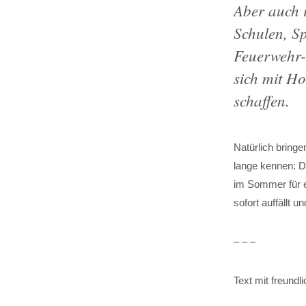
Aber auch 
Schulen, S
Feuerwehr-
sich mit H
schaffen.
Natürlich bring
lange kennen: 
im Sommer für e
sofort auffällt u
– – –
Text mit freund