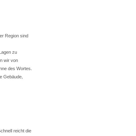
rer Region sind
 Lagen zu
n wir von
nne des Wortes.
de Gebäude,
hnell reicht die