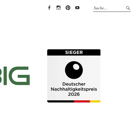
EYRICH-
EYRICH-
EYRICH-
EYRICH-
HALBIG
HALBIG
HALBIG
HALBIG
HOLZBAU
HOLZBAU
HOLZBAU
HOLZBAU
@
@
@
@
Facebook
Instagram
Pinterest
Youtube