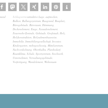
stand
Schlagwörter
attraktive Lage
,
aufstocken
,
Balkon
,
Ballungszentrum
,
Baugrund
,
Bauplatz
,
Bürogebäude
,
Büroraum
,
Dämmung
,
Deckenelement
,
Etage
,
Fassadenelement
,
Feuerwehr-Zentrale
,
Gebäude
,
Großstadt
,
Holz
,
Holzkonstruktion
,
Holzrahmenbauweise
,
Immobilie
,
Immobiliengesellschaft
,
Investor
,
Kindergarten
,
mehrgeschossig
,
Mittelzentrum
,
Nachverdichtung
,
Oberthulba
,
Platzbedarf
,
Raumklima
,
Schule
,
Sportzentrum
,
Stockwerk
,
Unternehmen
,
Verwaltungsgebäude
,
Vorfertigung
,
Wandelement
,
Wohnraum