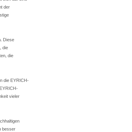
t der
stige
n. Diese
, die
en, die
 in die EYRICH-
. EYRICH-
keit vieler
chhaltigen
n besser