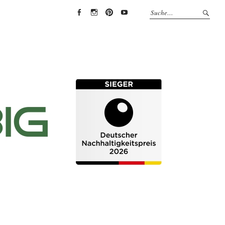
EYRICH-
EYRICH-
EYRICH-
EYRICH-
HALBIG
HALBIG
HALBIG
HALBIG
HOLZBAU
HOLZBAU
HOLZBAU
HOLZBAU
@
@
@
@
Facebook
Instagram
Pinterest
Youtube