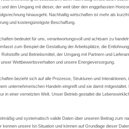
t und den Umgang mit dieser, der weit über den enggefassten Horizon
folgsrechnung hinausgeht. Nachhaltig wirtschaften ist mehr als kurzfri
ung und kostengünstigste Beschaffung.
schaften bedeutet für uns, verantwortungsvoll und achtsam zu handel
fasst zum Beispiel die Gestaltung der Arbeitsplätze, die Entlohnung
 Rohstoffe und Betriebsmittel, der Umgang mit Partnern und Lieferant
, unser Wettbewerbsverhalten und unsere Energieversorgung.
chaften bezieht sich auf alle Prozesse, Strukturen und Interaktionen,
em unternehmerischen Handeln eingreift und sie damit mitgestaltet
r in einer vernetzten Welt. Unser Betrieb gestaltet die Lebenswirklich
elmäßig und systematisch valide Daten über unseren Beitrag zum na
ir kennen unsere Ist-Situation und können auf Grundlage dieser Date