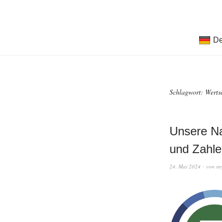
De
Schlagwort:
Werts
Unsere Na
und Zahle
24. Mai 2024
von
st