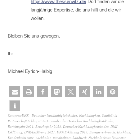
https://www.thessenvitz.de/
Dort finden wir die
langjährige Expertise, die uns hilft und die wir
wollen.
Bleiben Sie uns gewogen,
Ihr
Michael Eyrich-Halbig
Kategorie
DNK - Deutscher Nachhaltigkeitskodex
,
Nachhaltigkeit
,
Qualität in
Partnerschaft
Schlagwörter
Anwender des Deutschen Nachhaltigkeitskodex
,
Berichtsjahr 2021
,
Berichtsjahr 2023
,
Deutscher Nachhaltigkeitskodex
,
DNK-
Erklärung
,
DNK-Erklärung 2021
,
DNK-Erklärung 2023
,
Energieverbrauch
,
Hochbau
,
Kundenbefragung
,
nachhaltig
,
nachhaltiges-handwerk
,
Nachhaltigkeits-Navigator