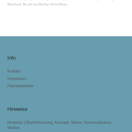
Handwerk
,
Rat für nachhaltige Entwicklung
Info
Kontakt
Impressum
Partnerbetriebe
Hinweise
Hinweise | Marktforschung, Konzept, Marke, Kommunikation,
Medien