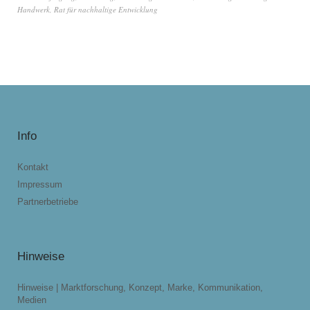
Handwerk
,
Rat für nachhaltige Entwicklung
Info
Kontakt
Impressum
Partnerbetriebe
Hinweise
Hinweise | Marktforschung, Konzept, Marke, Kommunikation,
Medien