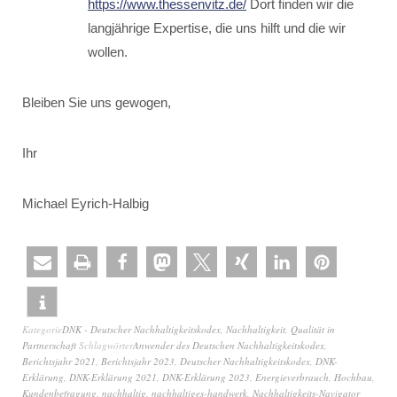
https://www.thessenvitz.de/
Dort finden wir die
langjährige Expertise, die uns hilft und die wir
wollen.
Bleiben Sie uns gewogen,
Ihr
Michael Eyrich-Halbig
Kategorie
DNK - Deutscher Nachhaltigkeitskodex
,
Nachhaltigkeit
,
Qualität in
Partnerschaft
Schlagwörter
Anwender des Deutschen Nachhaltigkeitskodex
,
Berichtsjahr 2021
,
Berichtsjahr 2023
,
Deutscher Nachhaltigkeitskodex
,
DNK-
Erklärung
,
DNK-Erklärung 2021
,
DNK-Erklärung 2023
,
Energieverbrauch
,
Hochbau
,
Kundenbefragung
,
nachhaltig
,
nachhaltiges-handwerk
,
Nachhaltigkeits-Navigator