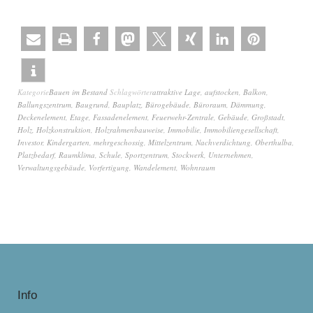
Kategorie
Bauen im Bestand
Schlagwörter
attraktive Lage
,
aufstocken
,
Balkon
,
Ballungszentrum
,
Baugrund
,
Bauplatz
,
Bürogebäude
,
Büroraum
,
Dämmung
,
Deckenelement
,
Etage
,
Fassadenelement
,
Feuerwehr-Zentrale
,
Gebäude
,
Großstadt
,
Holz
,
Holzkonstruktion
,
Holzrahmenbauweise
,
Immobilie
,
Immobiliengesellschaft
,
Investor
,
Kindergarten
,
mehrgeschossig
,
Mittelzentrum
,
Nachverdichtung
,
Oberthulba
,
Platzbedarf
,
Raumklima
,
Schule
,
Sportzentrum
,
Stockwerk
,
Unternehmen
,
Verwaltungsgebäude
,
Vorfertigung
,
Wandelement
,
Wohnraum
Info