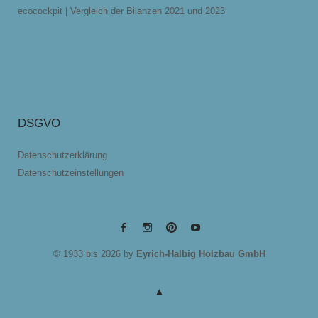
ecocockpit | Vergleich der Bilanzen 2021 und 2023
DSGVO
Datenschutzerklärung
Datenschutzeinstellungen
EYRICH-
EYRICH-
EYRICH-
EYRICH-
© 1933 bis 2026 by
Eyrich-Halbig Holzbau GmbH
HALBIG
HALBIG
HALBIG
HALBIG
HOLZBAU
HOLZBAU
HOLZBAU
HOLZBAU
@
@
@
@
Facebook
Instagram
Pinterest
Youtube