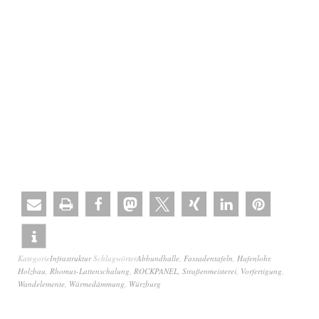
Kategorie
Infrastruktur
Schlagwörter
Abbundhalle
,
Fassadentafeln
,
Hafenlohr
,
Holzbau
,
Rhomus-Lattenschalung
,
ROCKPANEL
,
Straßenmeisterei
,
Vorfertigung
,
Wandelemente
,
Wärmedämmung
,
Würzburg