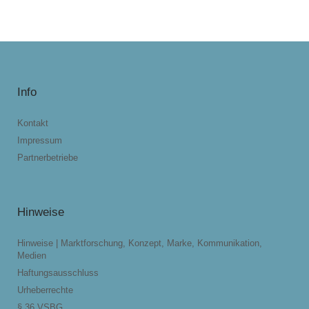
Info
Kontakt
Impressum
Partnerbetriebe
Hinweise
Hinweise | Marktforschung, Konzept, Marke, Kommunikation,
Medien
Haftungsausschluss
Urheberrechte
§ 36 VSBG