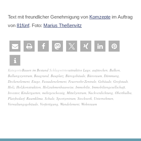
Text mit freundlicher Genehmigung von
Komzepte
im Auftrag
von
81fünf
. Foto:
Marius Theßenvitz
Kategorie
Bauen im Bestand
Schlagwörter
attraktive Lage
,
aufstocken
,
Balkon
,
Ballungszentrum
,
Baugrund
,
Bauplatz
,
Bürogebäude
,
Büroraum
,
Dämmung
,
Deckenelement
,
Etage
,
Fassadenelement
,
Feuerwehr-Zentrale
,
Gebäude
,
Großstadt
,
Holz
,
Holzkonstruktion
,
Holzrahmenbauweise
,
Immobilie
,
Immobiliengesellschaft
,
Investor
,
Kindergarten
,
mehrgeschossig
,
Mittelzentrum
,
Nachverdichtung
,
Oberthulba
,
Platzbedarf
,
Raumklima
,
Schule
,
Sportzentrum
,
Stockwerk
,
Unternehmen
,
Verwaltungsgebäude
,
Vorfertigung
,
Wandelement
,
Wohnraum