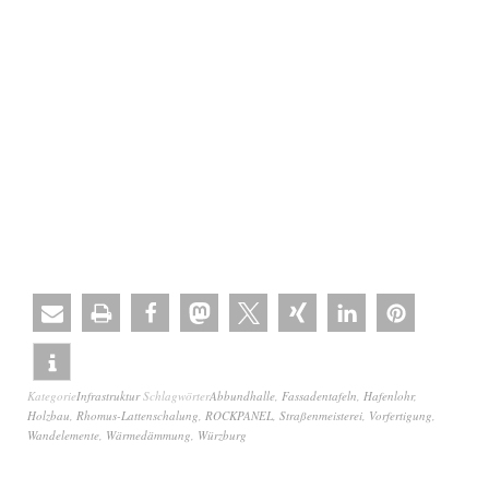
Kategorie
Infrastruktur
Schlagwörter
Abbundhalle
,
Fassadentafeln
,
Hafenlohr
,
Holzbau
,
Rhomus-Lattenschalung
,
ROCKPANEL
,
Straßenmeisterei
,
Vorfertigung
,
Wandelemente
,
Wärmedämmung
,
Würzburg