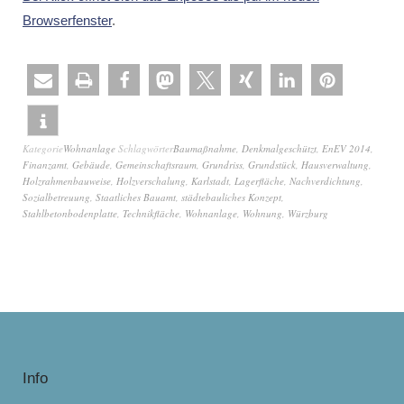
Browserfenster
.
Kategorie
Wohnanlage
Schlagwörter
Baumaßnahme
,
Denkmalgeschützt
,
EnEV 2014
,
Finanzamt
,
Gebäude
,
Gemeinschaftsraum
,
Grundriss
,
Grundstück
,
Hausverwaltung
,
Holzrahmenbauweise
,
Holzverschalung
,
Karlstadt
,
Lagerfläche
,
Nachverdichtung
,
Sozialbetreuung
,
Staatliches Bauamt
,
städtebauliches Konzept
,
Stahlbetonbodenplatte
,
Technikfläche
,
Wohnanlage
,
Wohnung
,
Würzburg
Info