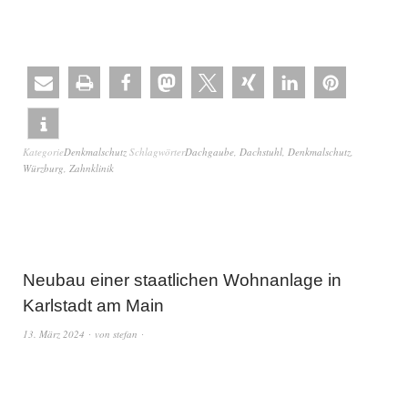
Kategorie
Denkmalschutz
Schlagwörter
Dachgaube
,
Dachstuhl
,
Denkmalschutz
,
Würzburg
,
Zahnklinik
Neubau einer staatlichen Wohnanlage in
Karlstadt am Main
13. März 2024
von
stefan