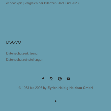
ecocockpit | Vergleich der Bilanzen 2021 und 2023
DSGVO
Datenschutzerklärung
Datenschutzeinstellungen
EYRICH-
EYRICH-
EYRICH-
EYRICH-
© 1933 bis 2026 by
Eyrich-Halbig Holzbau GmbH
HALBIG
HALBIG
HALBIG
HALBIG
HOLZBAU
HOLZBAU
HOLZBAU
HOLZBAU
@
@
@
@
Facebook
Instagram
Pinterest
Youtube