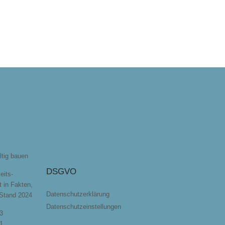
ltig bauen
DSGVO
eits-
t in Fakten,
Datenschutzerklärung
 Stand 2024
Datenschutzeinstellungen
3
1