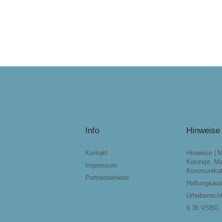
Info
Hinweise
Kontakt
Hinweise | 
Konzept, Ma
Impressum
Kommunikat
Partnerbetriebe
Haftungsau
Urheberrech
§ 36 VSBG