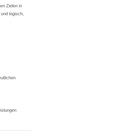
n Zielen in
und logisch,
eutlichen
eistungen