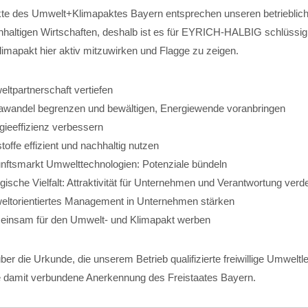
e des Umwelt+Klimapaktes Bayern entsprechen unseren betriebliche
altigen Wirtschaften, deshalb ist es für EYRICH-HALBIG schlüssig 
mapakt hier aktiv mitzuwirken und Flagge zu zeigen.
ltpartnerschaft vertiefen
awandel begrenzen und bewältigen, Energiewende voranbringen
gieeffizienz verbessern
toffe effizient und nachhaltig nutzen
nftsmarkt Umwelttechnologien: Potenziale bündeln
ogische Vielfalt: Attraktivität für Unternehmen und Verantwortung verd
ltorientiertes Management in Unternehmen stärken
insam für den Umwelt- und Klimapakt werben
ber die Urkunde, die unserem Betrieb qualifizierte freiwillige Umweltl
die damit verbundene Anerkennung des Freistaates Bayern.