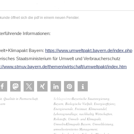
rkunde öffnet sich die pdf in einem neuen Fenster.
terführende Informationen:
lt+Klimapakt Bayern:
https://www.umweltpakt.bayern.de/index.php
risches Staatsministerium für Umwelt und Verbraucherschutz
s://www.stmuv.bayern.de/themen/wirtschaft/umweltpakt/index.htm
it
,
Qualität in Partnerschaft
,
Schlagwörter
Bayerische Staatsregierung
,
yern
Bayern
,
Biologische Vielfalt
,
Energieeffizienz
,
Energiewende
,
Freistaat
,
Klimawandel
,
Lebensgrundlage
,
nachhaltig Wirtschaften
,
Rohstoffe
,
Umwelt- und Klimapakt
,
Umwelt+Klimapakt Bayern
,
Umweltleistung
,
umweltorientiertes Management
,