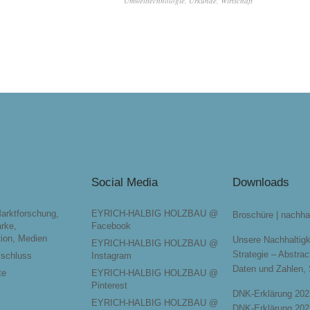
Umwelttechnologie
,
Urkunde
,
Wirtschaft
Social Media
Downloads
Marktforschung,
EYRICH-HALBIG HOLZBAU @
Broschüre | nachha
rke,
Facebook
ion, Medien
Unsere Nachhaltigk
EYRICH-HALBIG HOLZBAU @
Strategie – Abstrac
sschluss
Instagram
Daten und Zahlen,
te
EYRICH-HALBIG HOLZBAU @
Pinterest
DNK-Erklärung 202
EYRICH-HALBIG HOLZBAU @
DNK-Erklärung 202