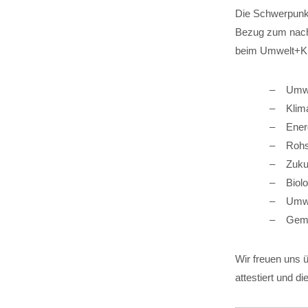
Die Schwerpunkt
Bezug zum nachh
beim Umwelt+Kli
Umwe
Klim
Ener
Rohs
Zuku
Biol
Umwe
Geme
Wir freuen uns ü
attestiert und 