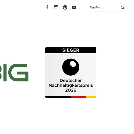
EYRICH-
EYRICH-
EYRICH-
EYRICH-
HALBIG
HALBIG
HALBIG
HALBIG
HOLZBAU
HOLZBAU
HOLZBAU
HOLZBAU
@
@
@
@
Facebook
Instagram
Pinterest
Youtube