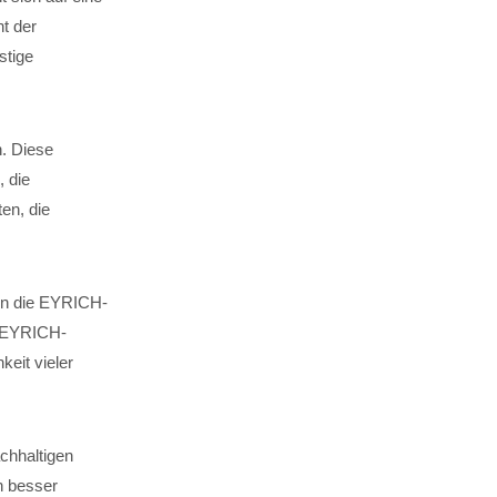
t der
stige
n. Diese
, die
en, die
 in die EYRICH-
. EYRICH-
keit vieler
chhaltigen
n besser