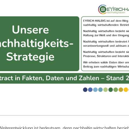
eiterentwicklung ist bedeutsam, denn nachhaltig wirtschaften bezieht