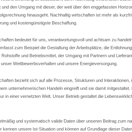
t und den Umgang mit dieser, der weit über den enggefassten Horizon
folgsrechnung hinausgeht. Nachhaltig wirtschaften ist mehr als kurzfri
ung und kostengünstigste Beschaffung.
schaften bedeutet für uns, verantwortungsvoll und achtsam zu handel
fasst zum Beispiel die Gestaltung der Arbeitsplätze, die Entlohnung
 Rohstoffe und Betriebsmittel, der Umgang mit Partnern und Lieferant
, unser Wettbewerbsverhalten und unsere Energieversorgung.
chaften bezieht sich auf alle Prozesse, Strukturen und Interaktionen,
em unternehmerischen Handeln eingreift und sie damit mitgestaltet
r in einer vernetzten Welt. Unser Betrieb gestaltet die Lebenswirklich
elmäßig und systematisch valide Daten über unseren Beitrag zum na
ir kennen unsere Ist-Situation und können auf Grundlage dieser Date