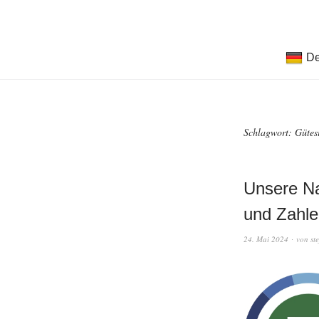
De
Schlagwort:
Gütes
Unsere Na
und Zahle
24. Mai 2024
von
st