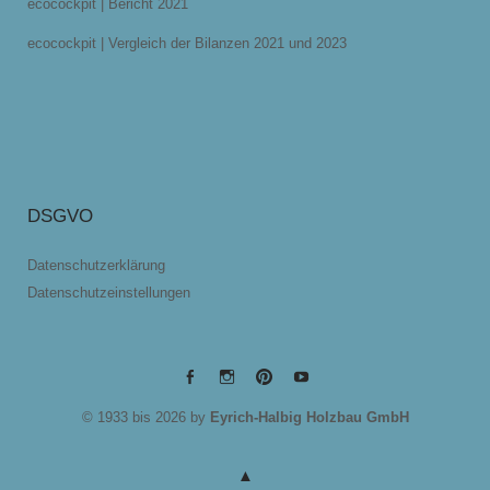
ecocockpit | Bericht 2021
ecocockpit | Vergleich der Bilanzen 2021 und 2023
DSGVO
Datenschutzerklärung
Datenschutzeinstellungen
EYRICH-
EYRICH-
EYRICH-
EYRICH-
© 1933 bis 2026 by
Eyrich-Halbig Holzbau GmbH
HALBIG
HALBIG
HALBIG
HALBIG
HOLZBAU
HOLZBAU
HOLZBAU
HOLZBAU
@
@
@
@