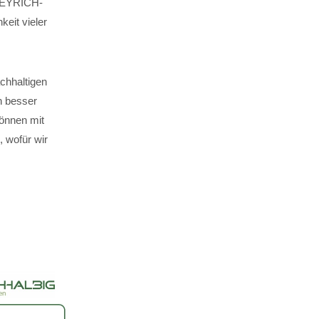
. EYRICH-
keit vieler
chhaltigen
n besser
können mit
 wofür wir