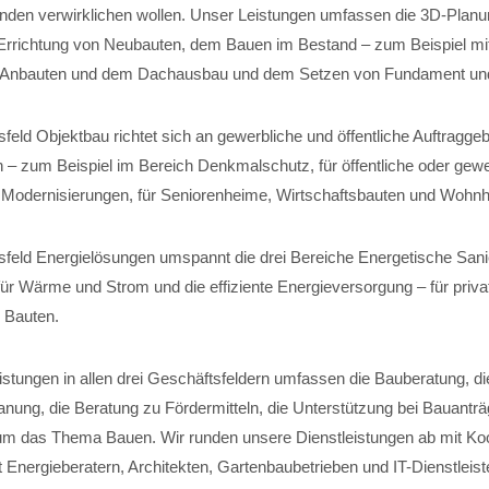
nden verwirklichen wollen. Unser Leistungen umfassen die 3D-Planun
Errichtung von Neubauten, dem Bauen im Bestand – zum Beispiel mi
 Anbauten und dem Dachausbau und dem Setzen von Fundament und 
eld Objektbau richtet sich an gewerbliche und öffentliche Auftraggeb
 – zum Beispiel im Bereich Denkmalschutz, für öffentliche oder gewe
für Modernisierungen, für Seniorenheime, Wirtschaftsbauten und Wohn
feld Energielösungen umspannt die drei Bereiche Energetische Sani
r Wärme und Strom und die effiziente Energieversorgung – für private
 Bauten.
istungen in allen drei Geschäftsfeldern umfassen die Bauberatung, di
anung, die Beratung zu Fördermitteln, die Unterstützung bei Bauantr
m das Thema Bauen. Wir runden unsere Dienstleistungen ab mit Koo
 Energieberatern, Architekten, Gartenbaubetrieben und IT-Dienstleist