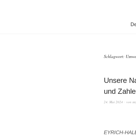
De
Schlagwort:
Umwel
Unsere Na
und Zahle
24. Mai 2024
von
st
EYRICH-HALBIG