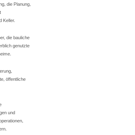
g, die Planung,
t
Keller.
er, die bauliche
rblich genutzte
heime.
erung,
, öffentliche
e
ägen und
perationen,
ern.