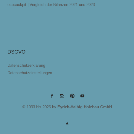
ecocockpit | Vergleich der Bilanzen 2021 und 2023
DSGVO
Datenschutzerklärung
Datenschutzeinstellungen
EYRICH-
EYRICH-
EYRICH-
EYRICH-
© 1933 bis 2026 by
Eyrich-Halbig Holzbau GmbH
HALBIG
HALBIG
HALBIG
HALBIG
HOLZBAU
HOLZBAU
HOLZBAU
HOLZBAU
@
@
@
@
Facebook
Instagram
Pinterest
Youtube