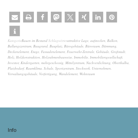
Kategorie
Bauen im Bestand
Schlagwörter
attraktive Lage
,
aufstocken
,
Balkon
,
Ballungszentrum
,
Baugrund
,
Bauplatz
,
Bürogebäude
,
Büroraum
,
Dämmung
,
Deckenelement
,
Etage
,
Fassadenelement
,
Feuerwehr-Zentrale
,
Gebäude
,
Großstadt
,
Holz
,
Holzkonstruktion
,
Holzrahmenbauweise
,
Immobilie
,
Immobiliengesellschaft
,
Investor
,
Kindergarten
,
mehrgeschossig
,
Mittelzentrum
,
Nachverdichtung
,
Oberthulba
,
Platzbedarf
,
Raumklima
,
Schule
,
Sportzentrum
,
Stockwerk
,
Unternehmen
,
Verwaltungsgebäude
,
Vorfertigung
,
Wandelement
,
Wohnraum
Info