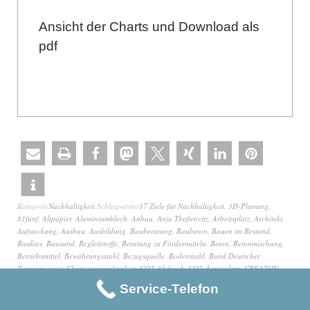
Ansicht der Charts und Download als
pdf
Kategorie
Nachhaltigkeit
Schlagwörter
17 Ziele für Nachhaltigkeit
,
3D-Planung
,
81fünf
,
Altpapier
,
Aluminiumblech
,
Anbau
,
Anja Theßenvitz
,
Arbeitsplatz
,
Architekt
,
Aufstockung
,
Ausbau
,
Ausbildung
,
Bauberatung
,
Baubeton
,
Bauen im Bestand
,
Baukies
,
Bausand
,
Begleitstoffe
,
Beratung zu Fördermitteln
,
Beton
,
Betonmischung
,
Betriebsmittel
,
Bewährungsstahl
,
Bezugsquelle
,
Bodenstahl
,
Bund Deutscher
Zimmermeister
,
Chancengerechtigkeit
,
CO2-Abdruck
,
CO2-Äquivalent
,
CREATON
,
Dachausbau
,
DachKomplett
,
Datenbank EEW 2024
,
Denkmalschutz
,
Deutscher
Service-Telefon
Holzfertigbau-Verband
,
Deutscher Nachhaltigkeitskodex
,
DHV
,
Diesel
,
Digitalisierung
,
DNK
,
ecocockpit
,
Edelstahl
,
Eigenüberwachung
,
Einkauf
,
EM
,