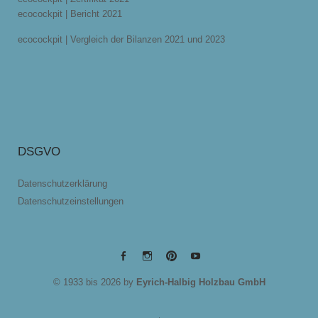
ecocockpit | Bericht 2021
ecocockpit | Vergleich der Bilanzen 2021 und 2023
DSGVO
Datenschutzerklärung
Datenschutzeinstellungen
EYRICH-
EYRICH-
EYRICH-
EYRICH-
© 1933 bis 2026 by
Eyrich-Halbig Holzbau GmbH
HALBIG
HALBIG
HALBIG
HALBIG
HOLZBAU
HOLZBAU
HOLZBAU
HOLZBAU