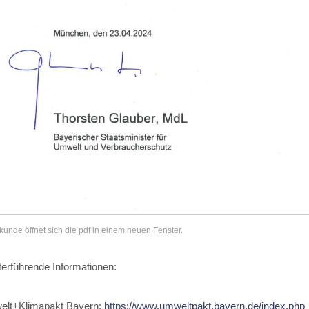
rkunde öffnet sich die pdf in einem neuen Fenster.
terführende Informationen:
lt+Klimapakt Bayern:
https://www.umweltpakt.bayern.de/index.php