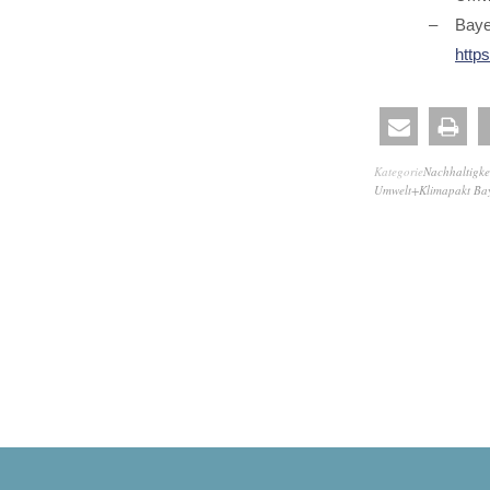
Baye
http
Kategorie
Nachhaltigke
Umwelt+Klimapakt Ba