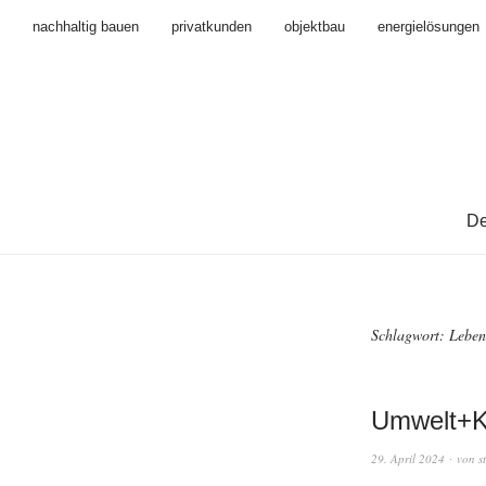
nachhaltig bauen
privatkunden
objektbau
energielösungen
De
Schlagwort:
Leben
Umwelt+K
29. April 2024
von
s