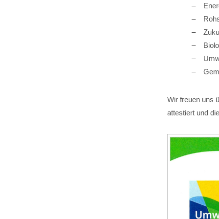
Ener
Rohs
Zuku
Biol
Umwe
Geme
Wir freuen uns ü
attestiert und 