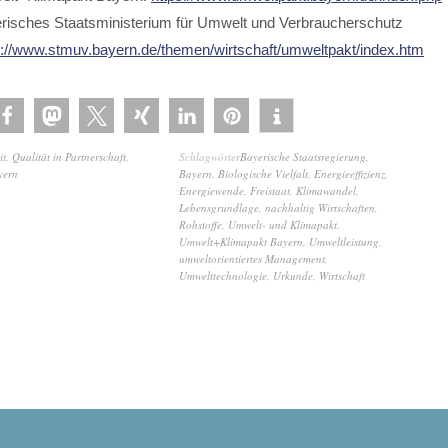
risches Staatsministerium für Umwelt und Verbraucherschutz
s://www.stmuv.bayern.de/themen/wirtschaft/umweltpakt/index.htm
it
,
Qualität in Partnerschaft
,
Schlagwörter
Bayerische Staatsregierung
,
yern
Bayern
,
Biologische Vielfalt
,
Energieeffizienz
,
Energiewende
,
Freistaat
,
Klimawandel
,
Lebensgrundlage
,
nachhaltig Wirtschaften
,
Rohstoffe
,
Umwelt- und Klimapakt
,
Umwelt+Klimapakt Bayern
,
Umweltleistung
,
umweltorientiertes Management
,
Umwelttechnologie
,
Urkunde
,
Wirtschaft