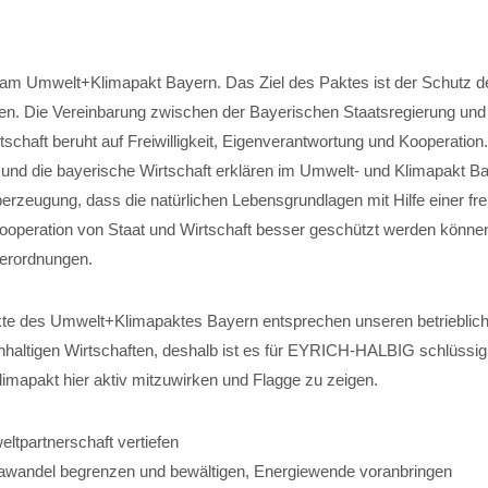
 am Umwelt+Klimapakt Bayern. Das Ziel des Paktes ist der Schutz de
n. Die Vereinbarung zwischen der Bayerischen Staatsregierung und
schaft beruht auf Freiwilligkeit, Eigenverantwortung und Kooperation
 und die bayerische Wirtschaft erklären im Umwelt- und Klimapakt Ba
zeugung, dass die natürlichen Lebensgrundlagen mit Hilfe einer frei
ooperation von Staat und Wirtschaft besser geschützt werden können
erordnungen.
e des Umwelt+Klimapaktes Bayern entsprechen unseren betriebliche
altigen Wirtschaften, deshalb ist es für EYRICH-HALBIG schlüssig 
mapakt hier aktiv mitzuwirken und Flagge zu zeigen.
ltpartnerschaft vertiefen
awandel begrenzen und bewältigen, Energiewende voranbringen