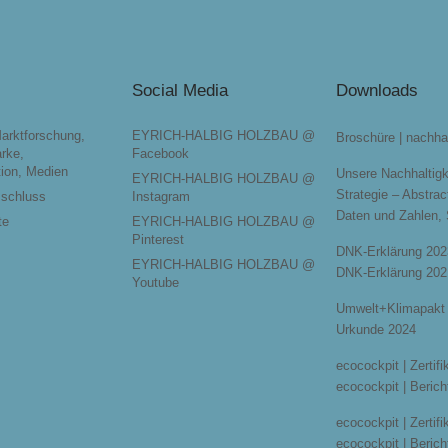
Social Media
Downloads
Marktforschung,
EYRICH-HALBIG HOLZBAU @
Broschüre | nachha
rke,
Facebook
ion, Medien
Unsere Nachhaltigk
EYRICH-HALBIG HOLZBAU @
Strategie – Abstrac
sschluss
Instagram
Daten und Zahlen,
te
EYRICH-HALBIG HOLZBAU @
Pinterest
DNK-Erklärung 202
EYRICH-HALBIG HOLZBAU @
DNK-Erklärung 202
Youtube
Umwelt+Klimapakt 
Urkunde 2024
ecocockpit | Zertif
ecocockpit | Berich
ecocockpit | Zertif
ecocockpit | Berich