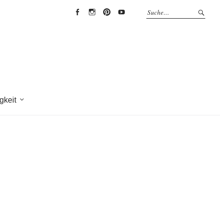
EYRICH-
EYRICH-
EYRICH-
EYRICH-
HALBIG
HALBIG
HALBIG
HALBIG
HOLZBAU
HOLZBAU
HOLZBAU
HOLZBAU
@
@
@
@
Facebook
Instagram
Pinterest
Youtube
gkeit