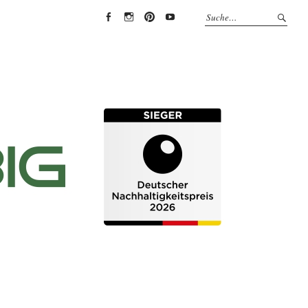
EYRICH-
EYRICH-
EYRICH-
EYRICH-
HALBIG
HALBIG
HALBIG
HALBIG
HOLZBAU
HOLZBAU
HOLZBAU
HOLZBAU
@
@
@
@
Facebook
Instagram
Pinterest
Youtube