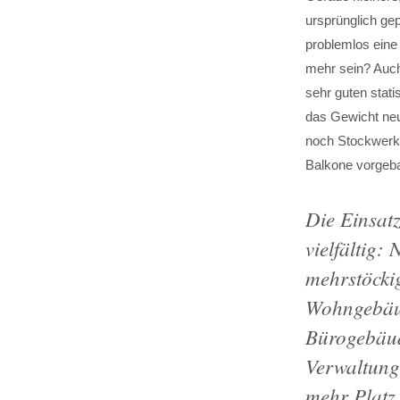
ursprünglich ge
problemlos eine
mehr sein? Auch
sehr guten stat
das Gewicht neu
noch Stockwerk
Balkone vorgebau
Die Einsatz
vielfältig:
mehrstöcki
Wohngebäud
Bürogebäu
Verwaltung
mehr Platz 