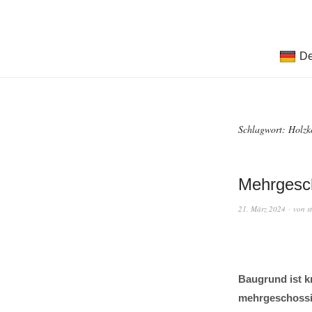
De
Schlagwort:
Holzk
Mehrgesc
21. März 2024
von
s
Baugrund ist k
mehrgeschossi