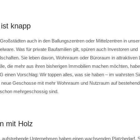
ist knapp
 Großstädten auch in den Ballungszentren oder Mittelzentren in unse
lware. Was für private Baufamilien gilt, spüren auch Investoren und
lschaften. Sie leben davon, Wohnraum oder Büroraum in attraktiven
alle, die mehr aus ihren bisherigen Immobilien machen möchten, habe
inen Vorschlag: Wir toppen alles, was sie haben – im wahrsten Si
n neue Geschosse mit mehr Wohnraum und Nutzraum auf bestehen
 schon mehrgeschossig sind.
n mit Holz
, aufstrebende Unternehmen haben einen wachsenden Platzbedarf. Sc