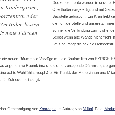
Deckenelemente werden in unserer Ha
in Kindergärten,
Oberthulba vorgefertigt und mit Satte
portzentren oder
Baustelle gebraucht. Ein Kran hebt d
Zentralen lassen
die richtige Stelle und unsere Zimmer
schnell die Verbindung zum bisherig
olz neue Flächen
Selbst wenn alte Wände nicht mehr i
Lot sind, fängt die flexible Holzkonstr
en die neuen Räume alle Vorzüge mit, die Baufamilien von EYRICH-
Das angenehme Raumklima und die hervorragende Dämmung sorgen 
ine echte Wohlfühlatmosphäre. Ein Punkt, der Mieter:innen und Mitar
nd für Zufriedenheit sorgt.
licher Genehmigung von
Komzepte
im Auftrag von
81fünf
. Foto:
Mariu