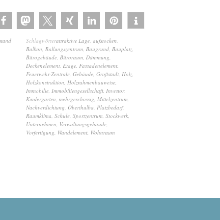
stand
Schlagwörter
attraktive Lage
,
aufstocken
,
Balkon
,
Ballungszentrum
,
Baugrund
,
Bauplatz
,
Bürogebäude
,
Büroraum
,
Dämmung
,
Deckenelement
,
Etage
,
Fassadenelement
,
Feuerwehr-Zentrale
,
Gebäude
,
Großstadt
,
Holz
,
Holzkonstruktion
,
Holzrahmenbauweise
,
Immobilie
,
Immobiliengesellschaft
,
Investor
,
Kindergarten
,
mehrgeschossig
,
Mittelzentrum
,
Nachverdichtung
,
Oberthulba
,
Platzbedarf
,
Raumklima
,
Schule
,
Sportzentrum
,
Stockwerk
,
Unternehmen
,
Verwaltungsgebäude
,
Vorfertigung
,
Wandelement
,
Wohnraum