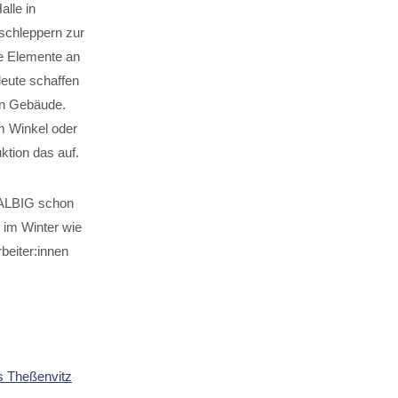
lle in
lschleppern zur
ie Elemente an
leute schaffen
en Gebäude.
m Winkel oder
uktion das auf.
HALBIG schon
im Winter wie
beiter:innen
s Theßenvitz