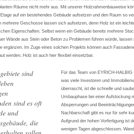
planten Räume nicht mehr aus. Mit unserer Holzrahmenbauweise kön
 Etage auf ein bestehendes Gebäude aufsetzen und den Raum so ver
 mehrere Geschosse lassen sich aufsetzen, denn Holz ist ein leichte
ischen Eigenschaften. Selbst wenn ein Gebäude bereits mehrere Sto
er Wände aus Stein oder Beton zu Problemen führen würde, lassen s
e ergänzen. Im Zuge eines solchen Projekts können auch Fassaden
t werden. Holz ist auch hier flexibel einsetzbar.
gebiete sind
Für das Team von EYRICH-HALBIG ist
was viele Investoren und Immobilienv
 Neben
überrascht, ist die schnelle und saub
gen
Umbauphase bei einer Aufstockung m
en sind es oft
Absperrungen und Beeinträchtigungen
de und
Nachbarschaft gibt es nur für sehr kur
sgebäude, die
Aufgrund der hohen Vorfertigung ist d
wenigen Tagen abgeschlossen. Wan
erhalten sollen.