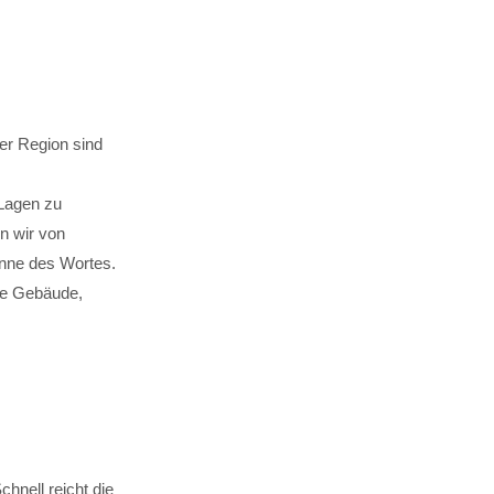
rer Region sind
 Lagen zu
n wir von
nne des Wortes.
de Gebäude,
hnell reicht die