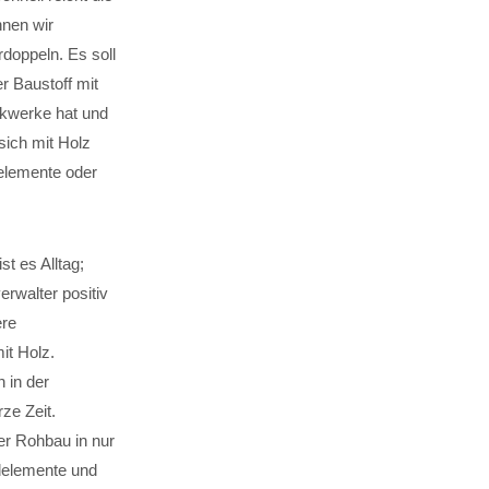
nen wir
doppeln. Es soll
r Baustoff mit
ckwerke hat und
ich mit Holz
elemente oder
 es Alltag;
erwalter positiv
ere
it Holz.
 in der
ze Zeit.
er Rohbau in nur
delemente und