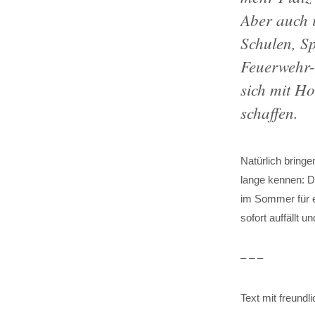
Aber auch 
Schulen, S
Feuerwehr-
sich mit H
schaffen.
Natürlich bring
lange kennen: 
im Sommer für e
sofort auffällt u
– – –
Text mit freund