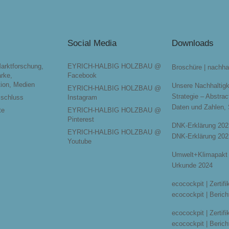
Social Media
Downloads
Marktforschung,
EYRICH-HALBIG HOLZBAU @
Broschüre | nachha
rke,
Facebook
ion, Medien
Unsere Nachhaltigk
EYRICH-HALBIG HOLZBAU @
Strategie – Abstrac
sschluss
Instagram
Daten und Zahlen,
te
EYRICH-HALBIG HOLZBAU @
Pinterest
DNK-Erklärung 202
EYRICH-HALBIG HOLZBAU @
DNK-Erklärung 202
Youtube
Umwelt+Klimapakt 
Urkunde 2024
ecocockpit | Zertif
ecocockpit | Berich
ecocockpit | Zertif
ecocockpit | Berich