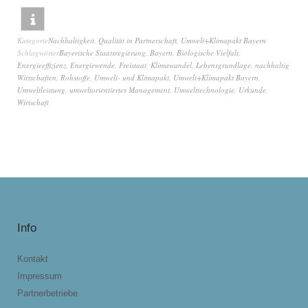
Kategorie
Nachhaltigkeit
,
Qualität in Partnerschaft
,
Umwelt+Klimapakt Bayern
Schlagwörter
Bayerische Staatsregierung
,
Bayern
,
Biologische Vielfalt
,
Energieeffizienz
,
Energiewende
,
Freistaat
,
Klimawandel
,
Lebensgrundlage
,
nachhaltig
Wirtschaften
,
Rohstoffe
,
Umwelt- und Klimapakt
,
Umwelt+Klimapakt Bayern
,
Umweltleistung
,
umweltorientiertes Management
,
Umwelttechnologie
,
Urkunde
,
Wirtschaft
Info
Kontakt
Impressum
Partnerbetriebe