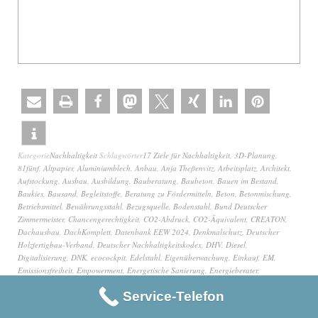
Kategorie
Nachhaltigkeit
Schlagwörter
17 Ziele für Nachhaltigkeit
,
3D-Planung
,
81fünf
,
Altpapier
,
Aluminiumblech
,
Anbau
,
Anja Theßenvitz
,
Arbeitsplatz
,
Architekt
,
Aufstockung
,
Ausbau
,
Ausbildung
,
Bauberatung
,
Baubeton
,
Bauen im Bestand
,
Baukies
,
Bausand
,
Begleitstoffe
,
Beratung zu Fördermitteln
,
Beton
,
Betonmischung
,
Betriebsmittel
,
Bewährungsstahl
,
Bezugsquelle
,
Bodenstahl
,
Bund Deutscher
Zimmermeister
,
Chancengerechtigkeit
,
CO2-Abdruck
,
CO2-Äquivalent
,
CREATON
,
Dachausbau
,
DachKomplett
,
Datenbank EEW 2024
,
Denkmalschutz
,
Deutscher
Holzfertigbau-Verband
,
Deutscher Nachhaltigkeitskodex
,
DHV
,
Diesel
,
Digitalisierung
,
DNK
,
ecocockpit
,
Edelstahl
,
Eigenüberwachung
,
Einkauf
,
EM
,
Emissionsfreiheit
,
Empowerment
,
Energetische Sanierung
,
Energieberater
,
Energielösungen
,
Energieversorgung
,
Entlohnung
,
Entsprechenserklärung
,
Service-Telefon
Erneuerbare Materialien
,
Fachbetrieb für Dämmtechnik
,
Fichte
,
Finanzierungsplanung
,
Flüssiggas
,
Fortbildung
,
Fremdüberwachung
,
Fundament
,