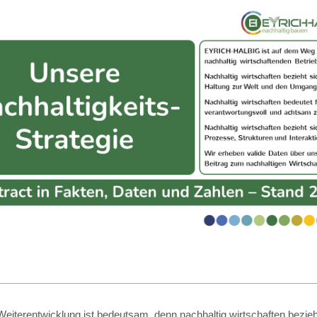
eiterentwicklung ist bedeutsam, denn nachhaltig wirtschaften bezieht