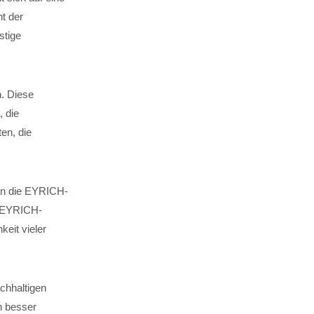
t der
stige
n. Diese
, die
en, die
 in die EYRICH-
. EYRICH-
keit vieler
chhaltigen
n besser