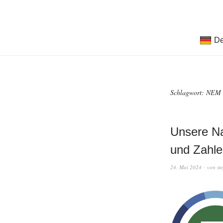
De
Schlagwort:
NEM
Unsere Na
und Zahle
24. Mai 2024
von
st