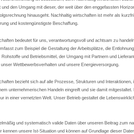
t und den Umgang mit dieser, der weit über den enggefassten Horizon
folgsrechnung hinausgeht. Nachhaltig wirtschaften ist mehr als kurzfri
ung und kostengünstigste Beschaffung.
schaften bedeutet für uns, verantwortungsvoll und achtsam zu handel
fasst zum Beispiel die Gestaltung der Arbeitsplätze, die Entlohnung
 Rohstoffe und Betriebsmittel, der Umgang mit Partnern und Lieferant
, unser Wettbewerbsverhalten und unsere Energieversorgung.
chaften bezieht sich auf alle Prozesse, Strukturen und Interaktionen,
em unternehmerischen Handeln eingreift und sie damit mitgestaltet
r in einer vernetzten Welt. Unser Betrieb gestaltet die Lebenswirklich
elmäßig und systematisch valide Daten über unseren Beitrag zum na
ir kennen unsere Ist-Situation und können auf Grundlage dieser Date