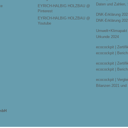
Daten und Zahlen,
te
EYRICH-HALBIG HOLZBAU @
Pinterest
DNK-Erklärung 202
EYRICH-HALBIG HOLZBAU @
DNK-Erklärung 202
Youtube
Umwelt+Klimapakt 
Urkunde 2024
ecocockpit | Zertif
ecocockpit | Berich
ecocockpit | Zertif
ecocockpit | Berich
ecocockpit | Vergle
Bilanzen 2021 und
GmbH