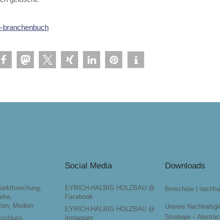
n-branchenbuch
Social Media
Downloads
Marktforschung,
EYRICH-HALBIG HOLZBAU @
Broschüre | nachha
rke,
Facebook
ion, Medien
Unsere Nachhaltigk
EYRICH-HALBIG HOLZBAU @
Strategie – Abstrac
sschluss
Instagram