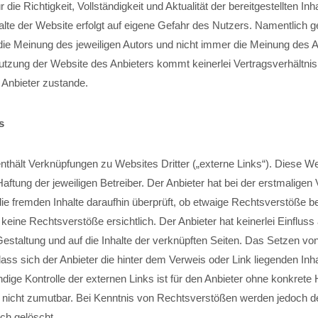
die Richtigkeit, Vollständigkeit und Aktualität der bereitgestellten Inha
alte der Website erfolgt auf eigene Gefahr des Nutzers. Namentlich 
die Meinung des jeweiligen Autors und nicht immer die Meinung des A
Nutzung der Website des Anbieters kommt keinerlei Vertragsverhältn
Anbieter zustande.
s
nthält Verknüpfungen zu Websites Dritter („externe Links“). Diese W
Haftung der jeweiligen Betreiber. Der Anbieter hat bei der erstmaligen
die fremden Inhalte daraufhin überprüft, ob etwaige Rechtsverstöße 
keine Rechtsverstöße ersichtlich. Der Anbieter hat keinerlei Einfluss 
Gestaltung und auf die Inhalte der verknüpften Seiten. Das Setzen vo
dass sich der Anbieter die hinter dem Verweis oder Link liegenden Inh
dige Kontrolle der externen Links ist für den Anbieter ohne konkrete
nicht zumutbar. Bei Kenntnis von Rechtsverstößen werden jedoch de
ch gelöscht.