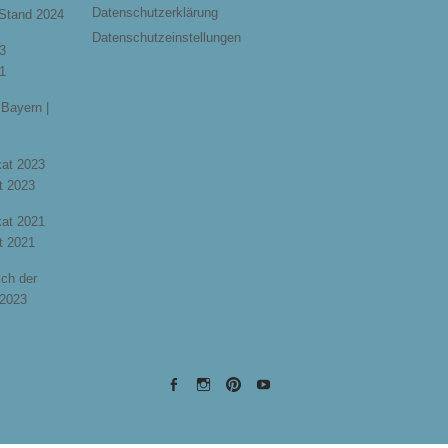
Datenschutzerklärung
 Stand 2024
Datenschutzeinstellungen
3
1
Bayern |
ikat 2023
t 2023
ikat 2021
t 2021
ich der
 2023
EYRICH-
EYRICH-
EYRICH-
EYRICH-
HALBIG
HALBIG
HALBIG
HALBIG
HOLZBAU
HOLZBAU
HOLZBAU
HOLZBAU