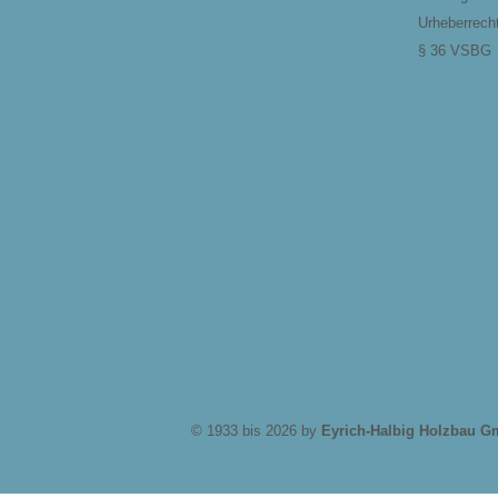
Urheberrech
§ 36 VSBG
© 1933 bis 2026 by
Eyrich-Halbig Holzbau 