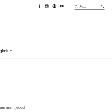
EYRICH-
EYRICH-
EYRICH-
EYRICH-
HALBIG
HALBIG
HALBIG
HALBIG
HOLZBAU
HOLZBAU
HOLZBAU
HOLZBAU
@
@
@
@
Facebook
Instagram
Pinterest
Youtube
gkeit
 übernimmt jedoch