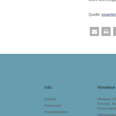
Quelle:
experte
Info
Hinweise
Kontakt
Hinweise | 
Konzept, Ma
Impressum
Kommunikat
Partnerbetriebe
Haftungsau