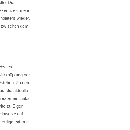
lte. Die
gekennzeichnete
nbieters wieder.
is zwischen dem
ebsites
 Verknüpfung der
bestehen. Zu dem
auf die aktuelle
n externen Links
alte zu Eigen
 Hinweise auf
rartige externe