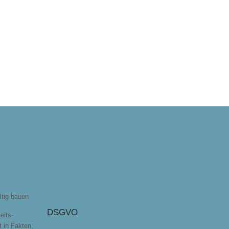
ltig bauen
DSGVO
eits-
t in Fakten,