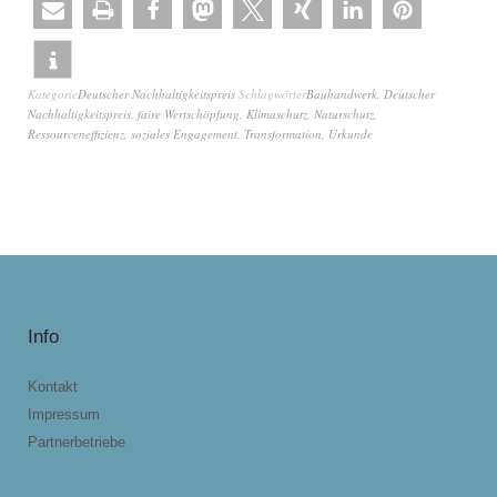
Kategorie
Deutscher Nachhaltigkeitspreis
Schlagwörter
Bauhandwerk
,
Deutscher
Nachhaltigkeitspreis
,
faire Wertschöpfung
,
Klimaschutz
,
Naturschutz
,
Ressourceneffizienz
,
soziales Engagement
,
Transformation
,
Urkunde
Info
Kontakt
Impressum
Partnerbetriebe