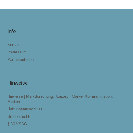
Info
Kontakt
Impressum
Partnerbetriebe
Hinweise
Hinweise | Marktforschung, Konzept, Marke, Kommunikation,
Medien
Haftungsausschluss
Urheberrechte
§ 36 VSBG