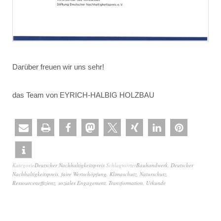
Darüber freuen wir uns sehr!
das Team von EYRICH-HALBIG HOLZBAU
Kategorie
Deutscher Nachhaltigkeitspreis
Schlagwörter
Bauhandwerk
,
Deutscher
Nachhaltigkeitspreis
,
faire Wertschöpfung
,
Klimaschutz
,
Naturschutz
,
Ressourceneffizienz
,
soziales Engagement
,
Transformation
,
Urkunde